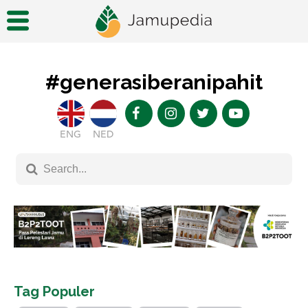
#generasiberanipahit
ENG
NED
Tag Populer