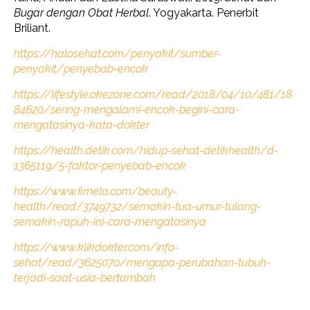
Bugar dengan Obat Herbal
. Yogyakarta. Penerbit
Briliant.
https://halosehat.com/penyakit/sumber-
penyakit/penyebab-encok
https://lifestyle.okezone.com/read/2018/04/10/481/18
84620/sering-mengalami-encok-begini-cara-
mengatasinya-kata-dokter
https://health.detik.com/hidup-sehat-detikhealth/d-
1365119/5-faktor-penyebab-encok
https://www.fimela.com/beauty-
health/read/3749732/semakin-tua-umur-tulang-
semakin-rapuh-ini-cara-mengatasinya
https://www.klikdokter.com/info-
sehat/read/3625070/mengapa-perubahan-tubuh-
terjadi-saat-usia-bertambah