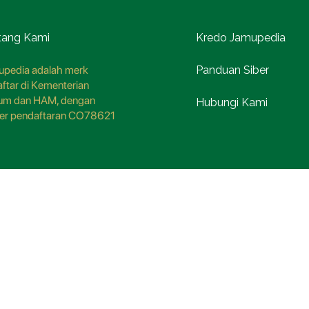
tang Kami
Kredo Jamupedia
pedia adalah merk
Panduan Siber
aftar di Kementerian
um dan HAM, dengan
Hubungi Kami
er pendaftaran CO78621