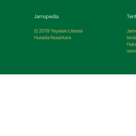
Jamupedia
Ten
© 2019 Yayasan Literasi
Jamu
Husada Nusantara
terd
Huk
nom