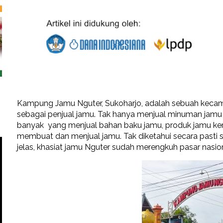
Kampung Jamu Nguter, Sukoharjo, adalah sebuah keca
sebagai penjual jamu. Tak hanya menjual minuman jamu 
banyak yang menjual bahan baku jamu, produk jamu ke
membuat dan menjual jamu. Tak diketahui secara pasti
jelas, khasiat jamu Nguter sudah merengkuh pasar nasion