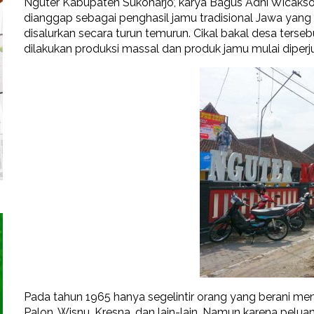
Nguter Kabupaten Sukoharjo’, karya Bagus Adhi Wicakso
dianggap sebagai penghasil jamu tradisional Jawa yang
disalurkan secara turun temurun. Cikal bakal desa ter
dilakukan produksi massal dan produk jamu mulai diperj
Pada tahun 1965 hanya segelintir orang yang berani men
Palon, Wisnu, Kresna, dan lain-lain. Namun karena peluan