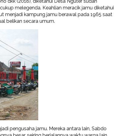
no dkk (2018), diketahui Desa Nguter sudah
 cukup melegenda. Keahlian meracik jamu diketahui
sebut menjadi kampung jamu berawal pada 1965 saat
ual belikan secara umum.
jadi pengusaha jamu. Mereka antara lain, Sabdo
gnya besar, seiring berjalannya waktu warga lain