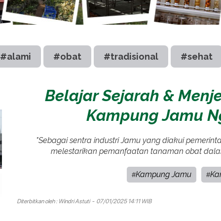
#alami
#obat
#tradisional
#sehat
Belajar Sejarah & Men
Kampung Jamu Ng
"Sebagai sentra industri Jamu yang diakui pemeri
melestarikan pemanfaatan tanaman obat dalam
Kampung Jamu
Ka
#
#
Diterbitkan oleh :
Windri Astuti
- 07/01/2025 14:11 WIB