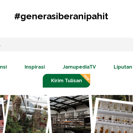
#generasiberanipahit
nsi
Inspirasi
JamupediaTV
Liputan
Kirim Tulisan