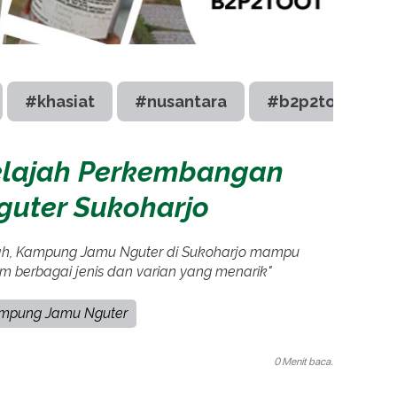
#khasiat
#nusantara
#b2p2toot
jelajah Perkembangan
uter Sukoharjo
ntah, Kampung Jamu Nguter di Sukoharjo mampu
 berbagai jenis dan varian yang menarik"
mpung Jamu Nguter
0 Menit baca.