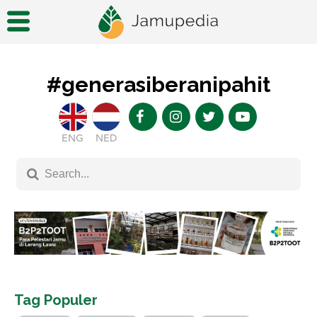
#generasiberanipahit
ENG
NED
Tag Populer