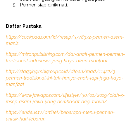
Permen siap dinikmati.
Daftar Pustaka
https://cookpad.com/id/resep/3778932-permen-asem-
manis
https://mizanpublishing.com/dar-anak-permen-permen-
tradisional-indonesia-yang-kaya-akan-manfaat
http://stagging.mbigroup.co.id/dteen/read/11422/3-
permen-tradisional-ini-tak-hanya-enak-tapi-juga-kaya-
manfaat
https://www.jawapos.com/lifestyle/30/01/2019/olah-3-
resep-asam-jawa-yang-berkhasiat-bagi-tubuh/
https://endeus.tv/artikel/beberapa-menu-permen-
untuk-hari-lebaran