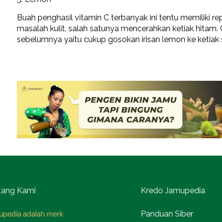
Buah penghasil vitamin C terbanyak ini tentu memiliki r
masalah kulit, salah satunya mencerahkan ketiak hita
sebelumnya yaitu cukup gosokan irisan lemon ke ketiak s
tang Kami
Kredo Jamupedia
pedia adalah merk
Panduan Siber