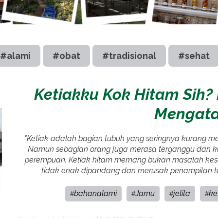
#alami
#obat
#tradisional
#sehat
Ketiakku Kok Hitam Sih?
Mengata
"Ketiak adalah bagian tubuh yang seringnya kurang men
Namun sebagian orang juga merasa terganggu dan kur
perempuan. Ketiak hitam memang bukan masalah kese
tidak enak dipandang dan merusak penampilan te
bahanalami
Jamu
jelita
ke
#
#
#
#