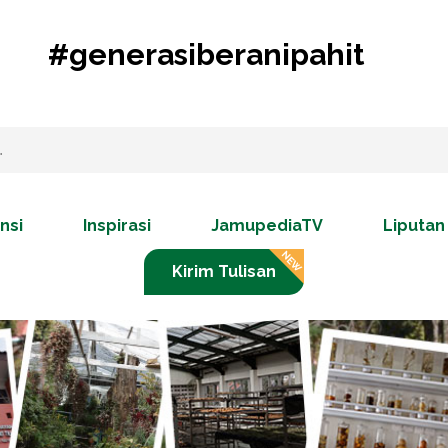
#generasiberanipahit
nsi
Inspirasi
JamupediaTV
Liputan
Kirim Tulisan