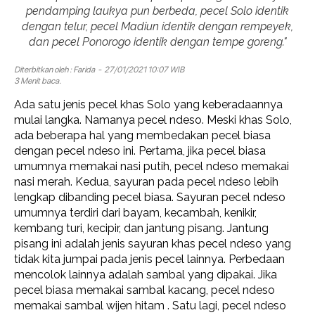
pendamping laukya pun berbeda, pecel Solo identik
dengan telur, pecel Madiun identik dengan rempeyek,
dan pecel Ponorogo identik dengan tempe goreng."
Diterbitkan oleh :
Farida
- 27/01/2021 10:07 WIB
3 Menit baca.
Ada satu jenis pecel khas Solo yang keberadaannya
mulai langka. Namanya pecel ndeso. Meski khas Solo,
ada beberapa hal yang membedakan pecel biasa
dengan pecel ndeso ini. Pertama, jika pecel biasa
umumnya memakai nasi putih, pecel ndeso memakai
nasi merah. Kedua, sayuran pada pecel ndeso lebih
lengkap dibanding pecel biasa. Sayuran pecel ndeso
umumnya terdiri dari bayam, kecambah, kenikir,
kembang turi, kecipir, dan jantung pisang. Jantung
pisang ini adalah jenis sayuran khas pecel ndeso yang
tidak kita jumpai pada jenis pecel lainnya. Perbedaan
mencolok lainnya adalah sambal yang dipakai. Jika
pecel biasa memakai sambal kacang, pecel ndeso
memakai sambal wijen hitam . Satu lagi, pecel ndeso