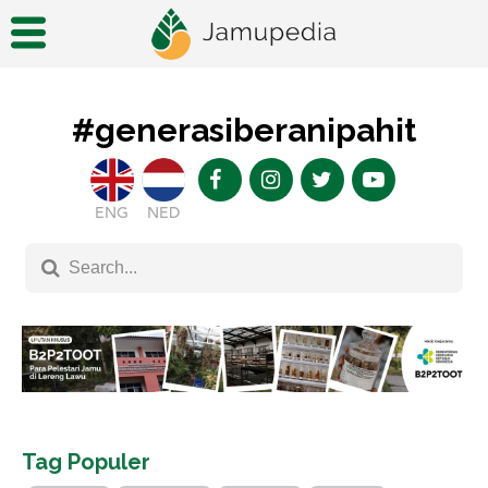
#generasiberanipahit
ENG
NED
Tag Populer