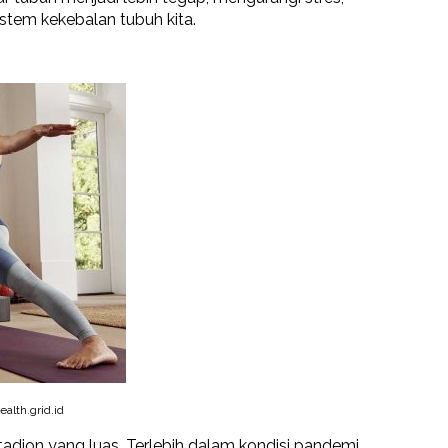
stem kekebalan tubuh kita.
alth.grid.id
stadion yang luas. Terlebih dalam kondisi pandemi