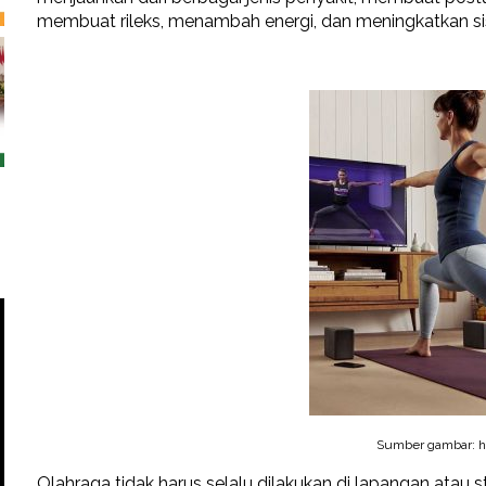
membuat rileks, menambah energi, dan meningkatkan si
Sumber gambar: he
Olahraga tidak harus selalu dilakukan di lapangan atau 