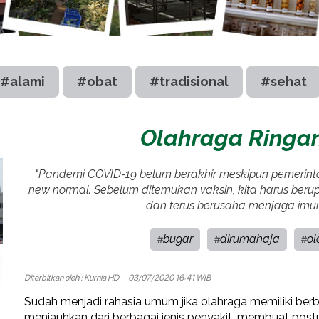
#alami
#obat
#tradisional
#sehat
Olahraga Ringa
"Pandemi COVID-19 belum berakhir meskipun pemerin
new normal. Sebelum ditemukan vaksin, kita harus ber
dan terus berusaha menjaga imuni
bugar
dirumahaja
ol
#
#
#
Diterbitkan oleh :
Kurnia HD
- 03/07/2020 16:41 WIB
Sudah menjadi rahasia umum jika olahraga memiliki berba
menjauhkan dari berbagai jenis penyakit, membuat postu