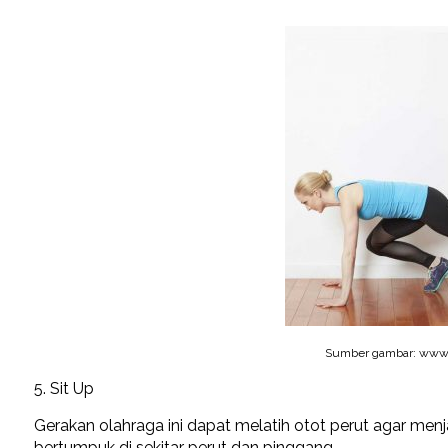
Sumber gambar: www.v
5. Sit Up
Gerakan olahraga ini dapat melatih otot perut agar men
bertumpuk di sekitar perut dan pinggang.