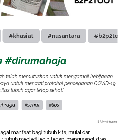
#khasiat
#nusantara
#b2p2toot
n #dirumahaja
tah telah memutuskan untuk mengambil kebijakan
upaya untuk menaati protokol pencegahan COVID-19
tas tubuh agar tetap sehat."
ahraga
sehat
tips
#
#
3 Menit baca.
gai manfaat bagi tubuh kita, mulai dari
r tubuh menjadi lebih tegap,
mengurangi stres,