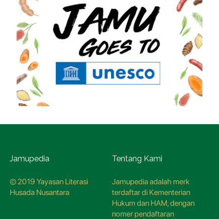
Jamupedia
Tentang Kami
© 2019 Yayasan Literasi
Jamupedia adalah merk
Husada Nusantara
terdaftar di Kementerian
Hukum dan HAM, dengan
nomer pendaftaran