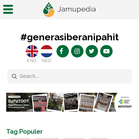
#generasiberanipahit
ENG
NED
Tag Populer