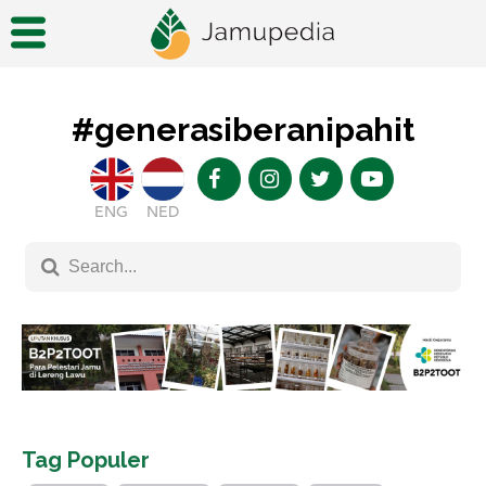
#generasiberanipahit
ENG
NED
Tag Populer