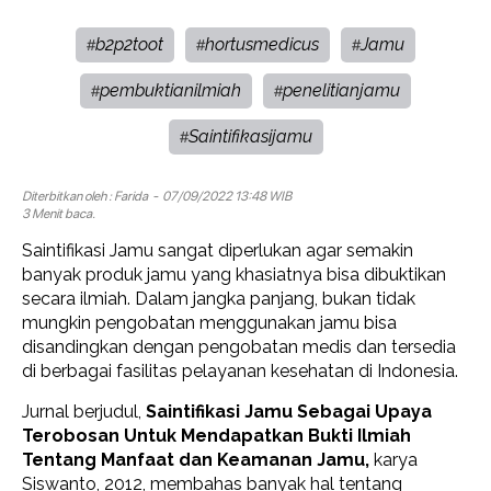
b2p2toot
hortusmedicus
Jamu
#
#
#
pembuktianilmiah
penelitianjamu
#
#
Saintifikasijamu
#
Diterbitkan oleh :
Farida
- 07/09/2022 13:48 WIB
3 Menit baca.
Saintifikasi Jamu sangat diperlukan agar semakin
banyak produk jamu yang khasiatnya bisa dibuktikan
secara ilmiah. Dalam jangka panjang, bukan tidak
mungkin pengobatan menggunakan jamu bisa
disandingkan dengan pengobatan medis dan tersedia
di berbagai fasilitas pelayanan kesehatan di Indonesia.
Jurnal berjudul,
Saintifikasi Jamu Sebagai Upaya
Terobosan Untuk Mendapatkan Bukti Ilmiah
Tentang Manfaat dan Keamanan Jamu,
karya
Siswanto, 2012, membahas banyak hal tentang