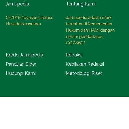
Jamupedia
Tentang Kami
© 2019 Yayasan Literasi
Jamupedia adalah merk
Husada Nusantara
terdaftar di Kementerian
Hukum dan HAM, dengan
nomer pendaftaran
CO78621
Kredo Jamupedia
Redaksi
Panduan Siber
Kebijakan Redaksi
Hubungi Kami
Metodologi Riset