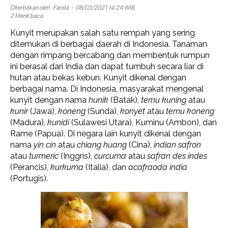
Diterbitkan oleh :
Farida
- 08/03/2021 14:24 WIB
2 Menit baca.
Kunyit merupakan salah satu rempah yang sering
ditemukan di berbagai daerah di Indonesia. Tanaman
dengan rimpang bercabang dan membentuk rumpun
ini berasal dari India dan dapat tumbuh secara liar di
hutan atau bekas kebun. Kunyit dikenal dengan
berbagai nama. Di Indonesia, masyarakat mengenal
kunyit dengan nama
hunik
(Batak),
temu kuning
atau
kunir
(Jawa),
koneng
(Sunda),
konyet
atau
temu koneng
(Madura),
kunidi
(Sulawesi Utara), Kuminu (Ambon), dan
Rame (Papua). Di negara lain kunyit dikenal dengan
nama
yin cin
atau
chiang huang
(Cina),
indian safron
atau
turmeric
(Inggris),
curcuma
atau
safran des indes
(Perancis),
kurkuma
(Italia), dan
acafraoda india
(Portugis).