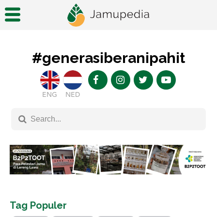
#generasiberanipahit
ENG
NED
Tag Populer