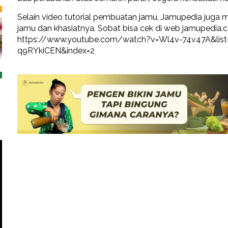
Selain video tutorial pembuatan jamu, Jamupedia juga
jamu dan khasiatnya. Sobat bisa cek di web jamupedia
https://www.youtube.com/watch?v=Wl4v-74v47A&li
q9RYkiCEN&index=2