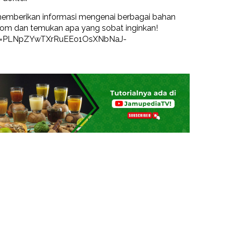
 memberikan informasi mengenai berbagai bahan
.com dan temukan apa yang sobat inginkan!
st=PLNpZYwTXrRuEEo1OsXNbNaJ-