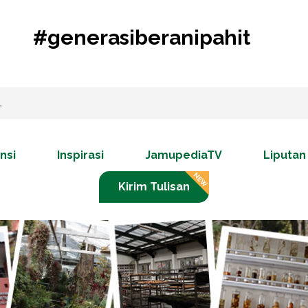
#generasiberanipahit
nsi
Inspirasi
JamupediaTV
Liputan
Kirim Tulisan