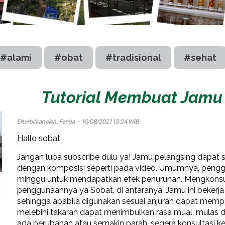
#alami
#obat
#tradisional
#sehat
Tutorial Membuat Jamu
Diterbitkan oleh :
Farida
- 16/08/2021 13:24 WIB
Hallo sobat,
Jangan lupa subscribe dulu ya! Jamu pelangsing dapat 
dengan komposisi seperti pada video. Umumnya, peng
minggu untuk mendapatkan efek penurunan. Mengkonsu
penggunaannya ya Sobat, di antaranya: Jamu ini beker
sehingga apabila digunakan sesuai anjuran dapat memp
melebihi takaran dapat menimbulkan rasa mual, mulas da
ada perubahan atau semakin parah, segera konsultasi ke