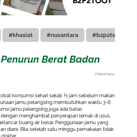
#khasiat
#nusantara
#b2p2toot
 Penurun Berat Badan
0 Menit baca.
sobat konsumsi sehari sekali, ½ jam sebelum makan
gunaan jamu pelangsing membutuhkan waktu 3-6
msi jamu pelangsing juga ada batas
ja dengan menghambat penyerapan lemak di usus,
erlancar buang air besar. Penggunaan jamu yang
n diare. Bila setelah satu minggu pemakaian tidak
 dokter.