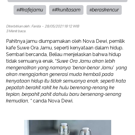
#kafejamu
#kunitasam
beraskencur
#
#
#
Diterbitkan oleh :
Farida
- 28/05/2021 18:12 WIB
3 Menit baca.
Pahitnya jamu diumpamakan oleh Nova Dewi, pemilik
kafe Suwe Ora Jamu, seperti kenyataan dalam hidup.
Sembari bercanda, Beliau menjelaskan bahwa hidup
tidak semuanya enak. “
Suwe Ora Jamu akan lebih
mengenalkan yang namanya ‘benar-benar Jamu’ yang
akan mengajarkan generasi muda kembali pada
kenyataan hidup itu tidak semuanya enak, seperti kata
pepatah berakit rakit ke hulu berenang-renang ke
tepian, berpahit pahit dahulu baru bersenang-senang
kemudian, “
canda Nova Dewi.