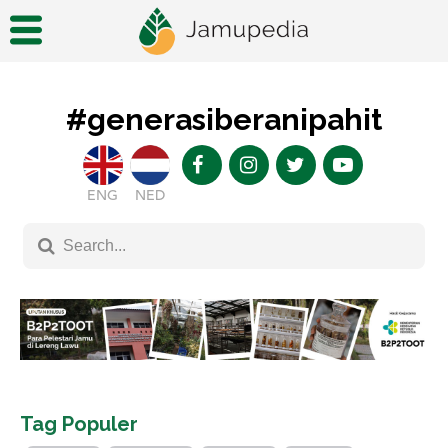
#generasiberanipahit
ENG
NED
Tag Populer