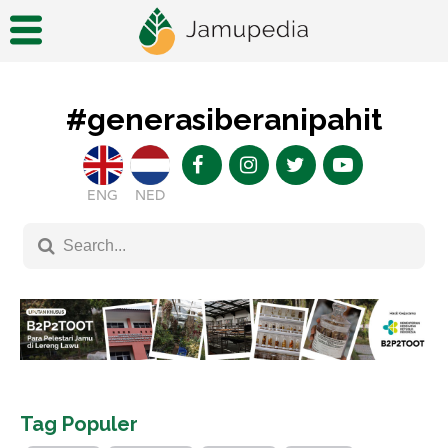
#generasiberanipahit
ENG
NED
Tag Populer