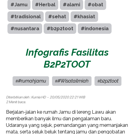
#Jamu
#Herbal
#alami
#obat
#tradisional
#sehat
#khasiat
#nusantara
#b2p2toot
#indonesia
Infografis Fasilitas
B2P2TOOT
#rumahjamu
#Wisatailmiah
b2p2toot
#
#
#
Diterbitkan oleh :
Kurnia HD
- 20/05/2020 22:21 WIB
2 Menit baca.
Berjalan-jalan ke rumah Jamu di lereng Lawu akan
memberikan banyak ilmu dan pengalaman baru.
Udaranya yang sejuk, pemandangan yang memanjakan
mata, serta seluk beluk tentang jamu dan pengobatan