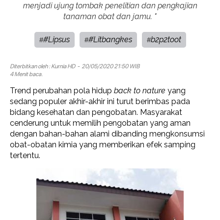
menjadi ujung tombak penelitian dan pengkajian
tanaman obat dan jamu. "
#Lipsus
#Litbangkes
b2p2toot
#
#
#
Diterbitkan oleh :
Kurnia HD
- 20/05/2020 21:50 WIB
4 Menit baca.
Trend perubahan pola hidup
back to nature
yang
sedang populer akhir-akhir ini turut berimbas pada
bidang kesehatan dan pengobatan. Masyarakat
cenderung untuk memilih pengobatan yang aman
dengan bahan-bahan alami dibanding mengkonsumsi
obat-obatan kimia yang memberikan efek samping
tertentu.