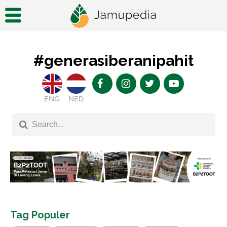
#generasiberanipahit
ENG
NED
Tag Populer