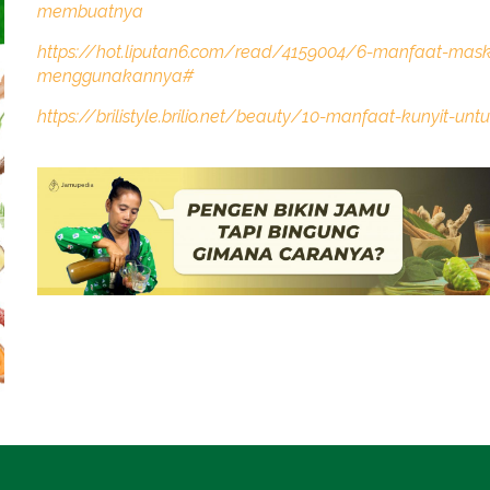
membuatnya
https://hot.liputan6.com/read/4159004/6-manfaat-maske
menggunakannya#
https://brilistyle.brilio.net/beauty/10-manfaat-kunyit