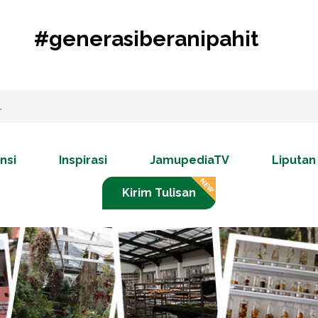
#generasiberanipahit
nsi
Inspirasi
JamupediaTV
Liputan
Kirim Tulisan