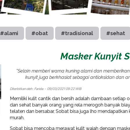
#alami
#obat
#tradisional
#sehat
Masker Kunyit S
"Selain memberi warna kuning alami dan memberika
kunyit juga berkhasiat sebagai antioksidan dan ant
Diterbitkan oleh :
Farida
- 09/03/2021 09:22 WIB
Memiliki kulit cantik dan bersih adalah dambaan setiap o
dan sehat banyak orang yang rela merogoh banyak biaya
telaten dan bersabar, Sobat bisa juga lho mendapatkan k
murah.
Sobat bisa mencoba merawat kulit wajah dengan masker 