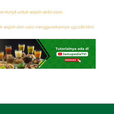
r-kunyit-untuk-wajah-serta-cara-
-untuk-wajah-dan-cara-menggunakannya-1911180.html