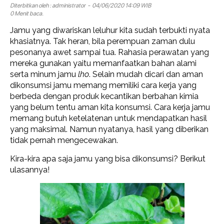
Diterbitkan oleh :
administrator
- 04/06/2020 14:09 WIB
0 Menit baca.
Jamu yang diwariskan leluhur kita sudah terbukti nyata
khasiatnya. Tak heran, bila perempuan zaman dulu
pesonanya awet sampai tua. Rahasia perawatan yang
mereka gunakan yaitu memanfaatkan bahan alami
serta minum jamu
lho
. Selain mudah dicari dan aman
dikonsumsi jamu memang memiliki cara kerja yang
berbeda dengan produk kecantikan berbahan kimia
yang belum tentu aman kita konsumsi. Cara kerja jamu
memang butuh ketelatenan untuk mendapatkan hasil
yang maksimal. Namun nyatanya, hasil yang diberikan
tidak pernah mengecewakan.
Kira-kira apa saja jamu yang bisa dikonsumsi? Berikut
ulasannya!