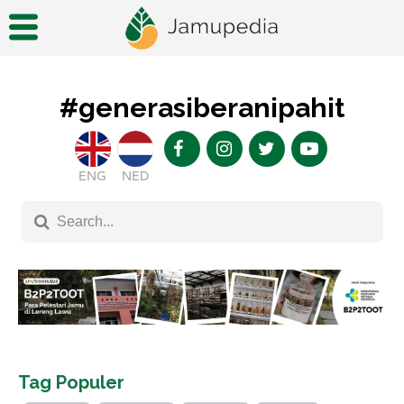
#generasiberanipahit
ENG
NED
Tag Populer