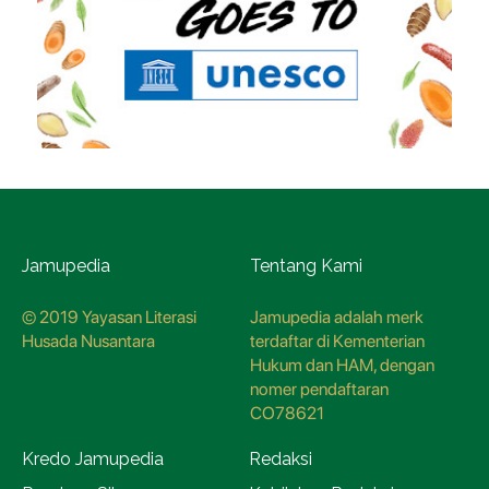
Jamupedia
Tentang Kami
© 2019 Yayasan Literasi
Jamupedia adalah merk
Husada Nusantara
terdaftar di Kementerian
Hukum dan HAM, dengan
nomer pendaftaran
CO78621
Kredo Jamupedia
Redaksi