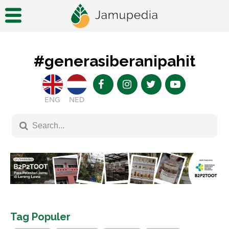
#generasiberanipahit
ENG
NED
Tag Populer