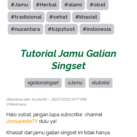
#Jamu
#Herbal
#alami
#obat
#tradisional
#sehat
#khasiat
#nusantara
#b2p2toot
#indonesia
Tutorial Jamu Galian
Singset
galiansingset
Jamu
tutorial
#
#
#
Diterbitkan oleh :
Kurnia HD
- 28/07/2020 14:17 WIB
0 Menit baca.
Halo sobat, jangan lupa subscribe channel
JamupediaTV
dulu ya!
Khasiat dari jamu galian singset ini tidak hanya