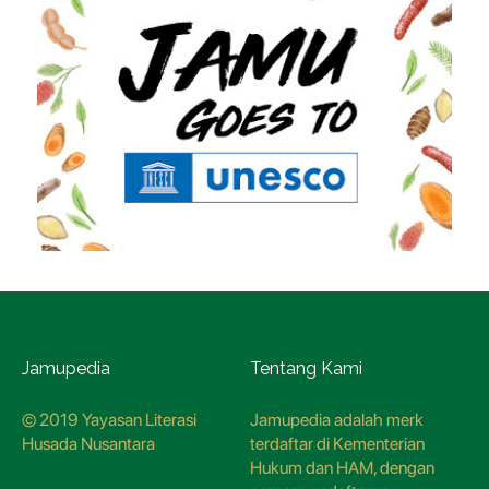
Jamupedia
Tentang Kami
© 2019 Yayasan Literasi
Jamupedia adalah merk
Husada Nusantara
terdaftar di Kementerian
Hukum dan HAM, dengan