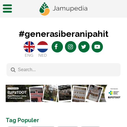
#generasiberanipahit
ENG
NED
Tag Populer