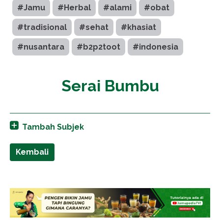
#Jamu
#Herbal
#alami
#obat
#tradisional
#sehat
#khasiat
#nusantara
#b2p2toot
#indonesia
Serai Bumbu
Tambah Subjek
Kembali