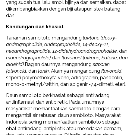
yang sudah tua, lalu ambil bijinya dan semaikan. dapat
dikembangbiakkan dengan biji ataupun stek batang
dan
Kandungan dan khasiat
Tanaman sambiloto mengandung
laktone (deoxy-
andrographolide, andrographolide, 14-deoxy-11,
neoandrographolide, 12-didehydroandrographolide,
dan
moandragrapholide)
dan
flavonoid (alkane, katone, dan
aldehid).
Bagian daunnya mengandung
saponin,
falvonoid
, dan
tanin
. Akarnya mengandung
flavonoid
,
seperti polymethoxyfalvone, adrographin, panocolin,
mono-o-methyl/within, dan apigenin-7,4-dimetil eter).
Daun sambiloto berkhasiat sebagai antiradang,
antiinflamasi, dan antipiretik. Pada umumnya
masyarakat memanfaatkan sambiloto dengan cara
mengambil air rebusan daun sambiloto. Masyarakat
Indonesia sering memanfaatkan sambiloto sebagai
obat antiradang, antipiretik atau meredakan demam,