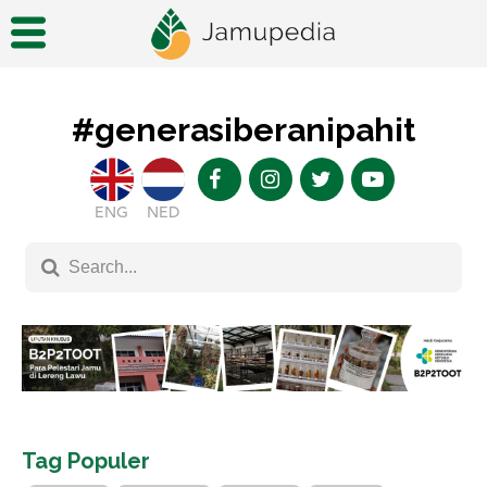
#generasiberanipahit
ENG
NED
Tag Populer