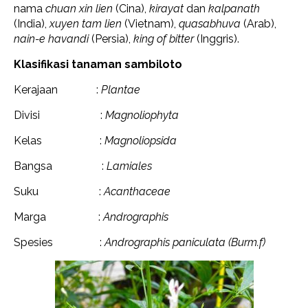
nama
chuan xin lien
(Cina),
kirayat
dan
kalpanath
(India),
xuyen tam lien
(Vietnam),
quasabhuva
(Arab),
nain-e havandi
(Persia),
king of bitter
(Inggris).
Klasifikasi tanaman sambiloto
Kerajaan :
Plantae
Divisi :
Magnoliophyta
Kelas :
Magnoliopsida
Bangsa :
Lamiales
Suku :
Acanthaceae
Marga :
Andrographis
Spesies :
Andrographis paniculata (Burm.f)