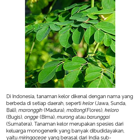
Di Indonesia, tanaman kelor dikenal dengan nama yang
berbeda di setiap daerah, seperti
kelor
(Jawa, Sunda,
Bali),
maronggih
(Madura),
moltong
(Flores),
keloro
(Bugis),
ongge
(Bima),
murong
atau
barunggai
(Sumatera). Tanaman kelor merupakan spesies dari
keluarga monogenerik yang banyak dibudidayakan,
yaitu
miringaceae
yang berasal dari India sub-