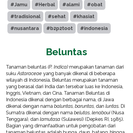
#Jamu
#Herbal
#alami
#obat
#tradisional
#sehat
#khasiat
#nusantara
#b2p2toot
#indonesia
Beluntas
Tanaman beluntas
(P. Indica)
merupakan tanaman dari
suku
Astaraceae
yang banyak dikenal di beberapa
wilayah di Indonesia. Beluntas merupakan tanaman
yang berasal dari India dan tersebar luas ke Indonesia,
Inggris, Vietnam, dan Cina. Tanaman Beluntas di
Indonesia dikenal dengan berbagai nama, di Jawa
dikenal dengan nama
baluntas
,
baruntas
, dan
luntas
. Di
Sumatra dikenal dengan nama
belutas
,
lenaboui
(Nusa
Tenggara), dan
lamutasa
(Sulawesi) (Depkes RI, 1985).
Bagian yang dimanfaatkan untuk pengobatan dari
tanaman beluntas adalah bunga, daun, batang, hingga