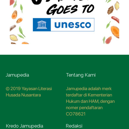
Jamupedia
Tentang Kami
© 2019 Yayasan Literasi
Jamupedia adalah merk
Husada Nusantara
terdaftar di Kementerian
Hukum dan HAM, dengan
nomer pendaftaran
CO78621
Kredo Jamupedia
Redaksi