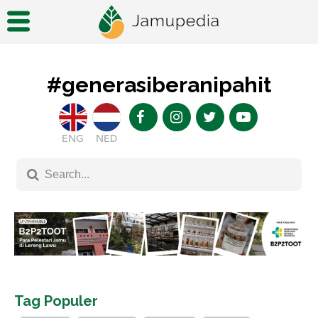
#generasiberanipahit
ENG
NED
Tag Populer