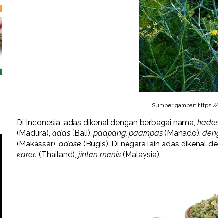
Sumber gambar: https:/
Di Indonesia, adas dikenal dengan berbagai nama,
hade
(Madura),
adas
(Bali),
paapang, paampas
(Manado),
den
(Makassar),
adase
(Bugis). Di negara lain adas dikenal
karee
(Thailand),
jintan manis
(Malaysia).