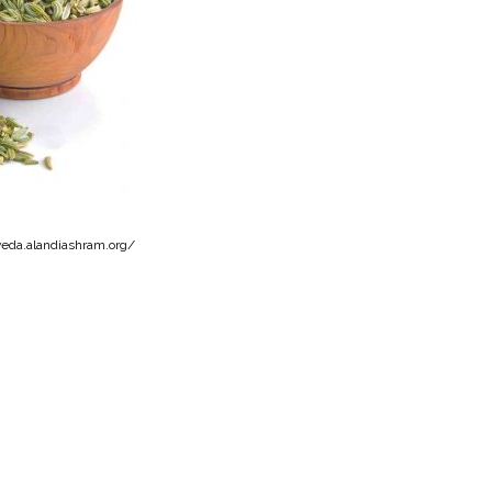
eda.alandiashram.org/