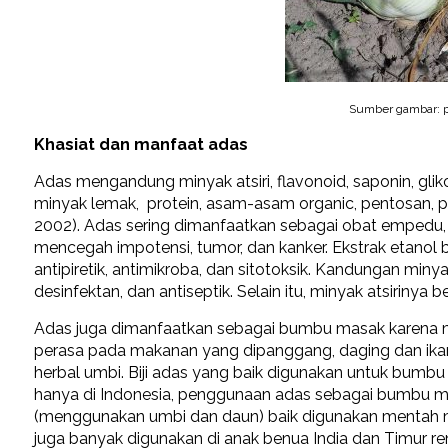
Sumber gambar: p
Khasiat dan manfaat adas
Adas mengandung minyak atsiri, flavonoid, saponin, glikosida
minyak lemak, protein, asam-asam organic, pentosan, pecti
2002). Adas sering dimanfaatkan sebagai obat empedu, ba
mencegah impotensi, tumor, dan kanker. Ekstrak etanol b
antipiretik, antimikroba, dan sitotoksik. Kandungan miny
desinfektan, dan antiseptik. Selain itu, minyak atsirinya 
Adas juga dimanfaatkan sebagai bumbu masak karena mem
perasa pada makanan yang dipanggang, daging dan ikan
herbal umbi. Biji adas yang baik digunakan untuk bumbu
hanya di Indonesia, penggunaan adas sebagai bumbu ma
(menggunakan umbi dan daun) baik digunakan mentah 
juga banyak digunakan di anak benua India dan Timur 