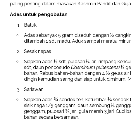
paling penting dalam masakan Kashmiri Pandit dan Guja
Adas untuk pengobatan
Batuk
Adas sebanyak 5 gram diseduh dengan ½ cangkir a
ditambah 1 sdt madu. Aduk sampai merata, minum
Sesak napas
Siapkan adas ½ sdt, pulosari ¼ jari, rimpang kencur 
sdt, daun poncosudo
(Jasmimum pubescens)
¼ ge
bahan. Rebus bahan-bahan dengan 4 ½ gelas air be
dingin kemudian saring dan siap untuk diminum. M
Sariawan
Siapkan adas ¾ sendok teh, ketumbar ¾ sendok t
sisik naga 1/5 genggam, daun sembung ¼ gengg
genggam, pulosari ¾ jari, gula merah 3 jari. Cu
bahan secara bersamaan.