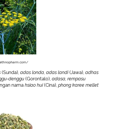
/ethnopharm.com/
s
(Sunda),
adas londa, adas landi
(Jawa),
adhas
ggu-denggu
(Gorontalo),
adasa, rempasu
 dengan nama
hsiao hui
(Cina),
phong karee mellet