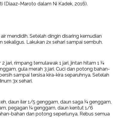
ti (Diaaz-Maroto dalam Ni Kadek, 2016).
ir mendidih. Setelah dingin disaring kemudian
 sekaligus. Lakukan 2x sehari sampai sembuh.
2 jari, rimpang temulawak 1 jari, jintan hitam 1 ¼
nggam, gula merah 3 jari. Cuci dan potong bahan-
rsih sampai tersisa kira-kira separuhnya. Setelah
inum 3x sehari.
eh, daun iler 1/5 genggam, daun saga ¼ genggam,
am, pegagan ¼ genggam, daun kentut 1/6
ci bahan-bahan dan potong seperlunya. Rebus semua