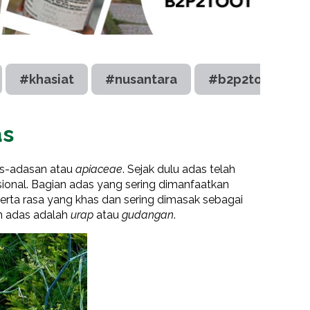
#khasiat
#nusantara
#b2p2toot
as
s-adasan atau
apiaceae
. Sejak dulu adas telah
ional. Bagian adas yang sering dimanfaatkan
serta rasa yang khas dan sering dimasak sebagai
n adas adalah
urap
atau
gudangan
.