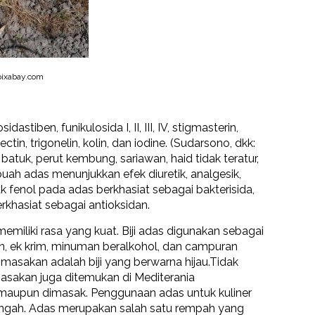
ixabay.com
stiben, funikulosida I, II, III, IV, stigmasterin,
n, trigonelin, kolin, dan iodine. (Sudarsono, dkk:
tuk, perut kembung, sariawan, haid tidak teratur,
uah adas menunjukkan efek diuretik, analgesik,
ak fenol pada adas berkhasiat sebagai bakterisida,
berkhasiat sebagai antioksidan.
iliki rasa yang kuat. Biji adas digunakan sebagai
, ek krim, minuman beralkohol, dan campuran
 masakan adalah biji yang berwarna hijau.Tidak
sakan juga ditemukan di Mediterania
maupun dimasak. Penggunaan adas untuk kuliner
rengah. Adas merupakan salah satu rempah yang