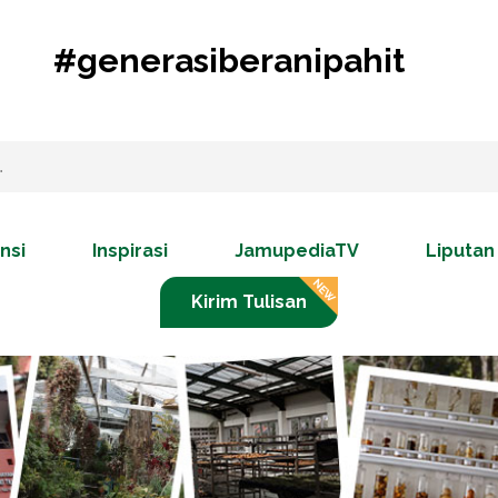
#generasiberanipahit
nsi
Inspirasi
JamupediaTV
Liputan
Kirim Tulisan