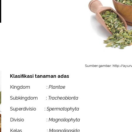
Sumber gambar: http://ayurv
Klasifikasi tanaman adas
Kingdom :
Plantae
Subkingdom :
Tracheobionta
Superdivisio :
Spermatophyta
Divisio :
Magnoliophyta
Kelas :
Magnoliopsida