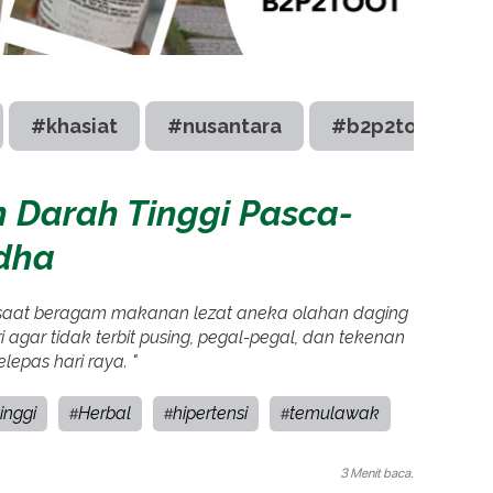
#khasiat
#nusantara
#b2p2toot
 Darah Tinggi Pasca-
dha
h saat beragam makanan lezat aneka olahan daging
 agar tidak terbit pusing, pegal-pegal, dan tekenan
lepas hari raya. "
inggi
Herbal
hipertensi
temulawak
#
#
#
3 Menit baca.