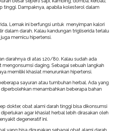
ukuran besar seperti sapi, kambing, domba, kerbau,
p tinggi. Dampaknya, apabila kolesterol dalam
rida. Lemak ini berfungsi untuk menyimpan kalori
r dalam darah. Kalau kandungan trigliserida terlalu
 juga memicu hipertensi.
nan darahnya di atas 120/80. Kalau sudah ada
 saat mengonsumsi daging. Sebagai sebuah langkah
a memiliki khasiat menurunkan hipertensi.
i beberapa sayuran atau tumbuhan herbal. Ada yang
 juga diperbolehkan menambahkan beberapa bahan
 dokter, obat alami darah tinggi bisa dikonsumsi
i diperlukan agar khasiat herbal lebih dirasakan oleh
nyakit degeneratif ini.
erbal yang bisa digunakan sebagai obat alami darah