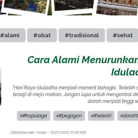
#alami
#obat
#tradisional
#sehat
Cara Alami Menurunkan
Idula
"Hari Raya Iduladha menjadi moment bahagia. Terlebi
tersaji di meja makan. Jangan lupa untuk mengontrol diri
darah menjadi tinggi se
#kapulaga
#pegagan
#seledri
daraht
#
#
#
#
Diterbitkan oleh :
Farida
- 12/07/2022 10:40 WIB