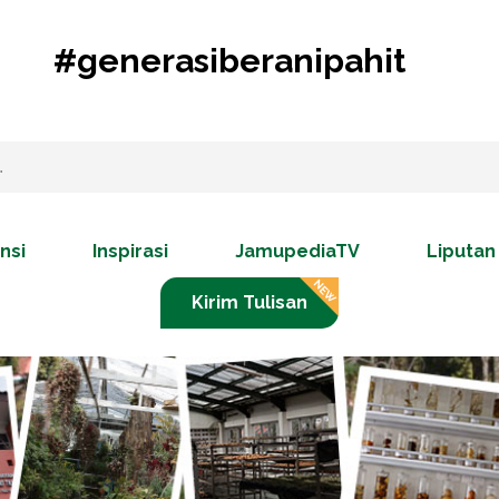
#generasiberanipahit
nsi
Inspirasi
JamupediaTV
Liputan
Kirim Tulisan