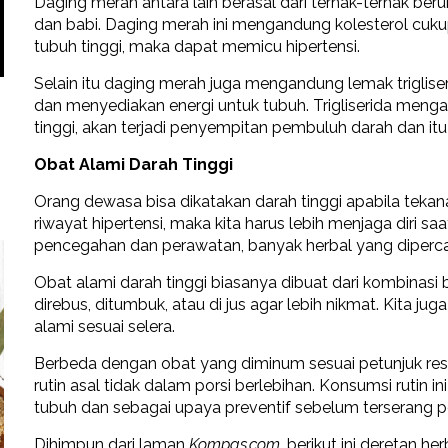
Daging merah antara lain berasal dari ternak-ternak ber
dan babi. Daging merah ini mengandung kolesterol cuku
tubuh tinggi, maka dapat memicu hipertensi.
Selain itu daging merah juga mengandung lemak triglise
dan menyediakan energi untuk tubuh. Trigliserida mengali
tinggi, akan terjadi penyempitan pembuluh darah dan itu
Obat Alami Darah Tinggi
Orang dewasa bisa dikatakan darah tinggi apabila teka
riwayat hipertensi, maka kita harus lebih menjaga diri
pencegahan dan perawatan, banyak herbal yang dipercay
Obat alami darah tinggi biasanya dibuat dari kombinas
direbus, ditumbuk, atau di jus agar lebih nikmat. Kita
alami sesuai selera.
Berbeda dengan obat yang diminum sesuai petunjuk resep
rutin asal tidak dalam porsi berlebihan. Konsumsi rutin in
tubuh dan sebagai upaya preventif sebelum terserang pe
Dihimpun dari laman
Kompas.com,
berikut ini deretan h