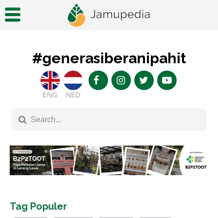
#generasiberanipahit
ENG
NED
Tag Populer