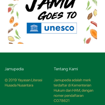
Jamupedia
Tentang Kami
© 2019 Yayasan Literasi
Jamupedia adalah merk
Husada Nusantara
terdaftar di Kementerian
Hukum dan HAM, dengan
nomer pendaftaran
CO78621