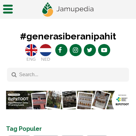
#generasiberanipahit
ENG
NED
Tag Populer