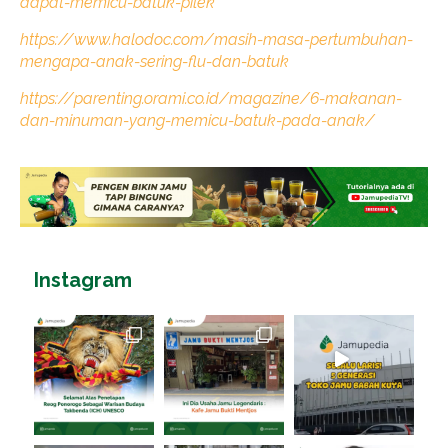
dapat-memicu-batuk-pilek
https://www.halodoc.com/masih-masa-pertumbuhan-
mengapa-anak-sering-flu-dan-batuk
https://parenting.orami.co.id/magazine/6-makanan-
dan-minuman-yang-memicu-batuk-pada-anak/
Instagram