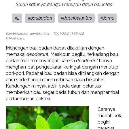
Salah satunya dengan rebusan daun beluntas"
2
baubadan
daunbeluntas
Jamu
#
#
#
#
Diterbitkan oleh :
administrator
- 12/11/2019 11:35 WIB
0 Menit baca.
Mencegah bau badan dapat dilakukan dengan
memakai
deodorant
. Meskipun begitu, terkadang bau
badan masih menyengat, karena
deodorant
hanya
menghambat pengeluaran keringat dengan menutup
pori-pori. Padahal bau badan bisa dihilangkan dengan
cara sederhana, minum rebusan daun beluntas.
Kandungan minyak atsiri pada daun beluntas
memberikan bau segar pada tubuh dan menghambat
pertumbuhan bakteri.
Caranya
mudah kok,
begini
caranya,