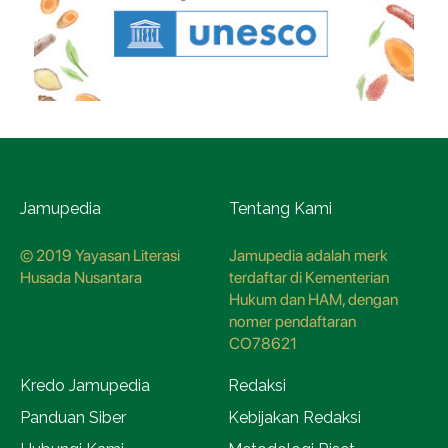
Jamupedia
Tentang Kami
© 2019 Yayasan Literasi
Jamupedia adalah merk
Husada Nusantara
terdaftar di Kementerian
Hukum dan HAM, dengan
nomer pendaftaran
CO78621