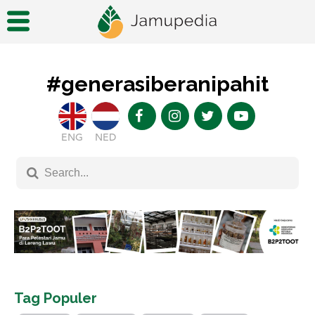
#generasiberanipahit
ENG
NED
Tag Populer