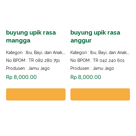
buyung upik rasa
buyung upik rasa
mangga
anggur
Kategori :
Ibu, Bayi, dan Anak
,
Imun Booster
Kategori :
Ibu, Bayi, dan Anak
,
Imu
No BPOM : TR 082 280 791
No BPOM : TR 042 240 601
Produsen : Jamu Jago
Produsen : Jamu Jago
Rp
8,000.00
Rp
8,000.00
Add to cart
Add to cart