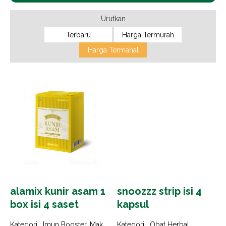
Urutkan
Terbaru
Harga Termurah
Harga Termahal
alamix kunir asam 1
snoozzz strip isi 4
box isi 4 saset
kapsul
Kategori :
Imun Booster
,
Makanan dan Minuman Herbal
Kategori :
Obat Herbal