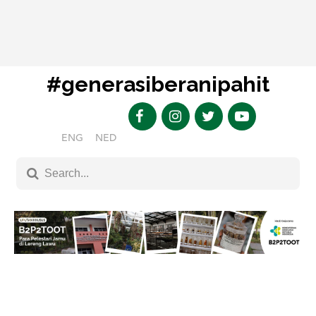
#generasiberanipahit
ENG
NED