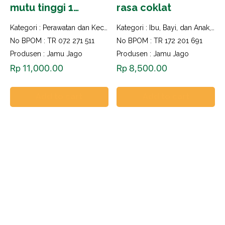
mutu tinggi 1
rasa coklat
bungkus 10 saset
Kategori :
Perawatan dan Kecantikan
Kategori :
Ibu, Bayi, dan Anak
,
Imu
No BPOM : TR 072 271 511
No BPOM : TR 172 201 691
Produsen : Jamu Jago
Produsen : Jamu Jago
Rp
11,000.00
Rp
8,500.00
Add to cart
Add to cart