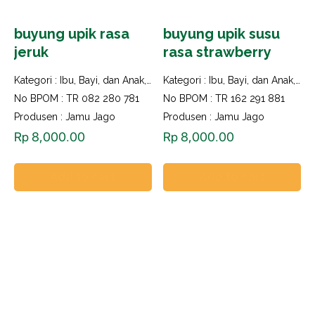
buyung upik rasa
buyung upik susu
jeruk
rasa strawberry
Kategori :
Ibu, Bayi, dan Anak
,
Imun Booster
Kategori :
Ibu, Bayi, dan Anak
,
Imu
No BPOM : TR 082 280 781
No BPOM : TR 162 291 881
Produsen : Jamu Jago
Produsen : Jamu Jago
Rp
8,000.00
Rp
8,000.00
Add to cart
Add to cart