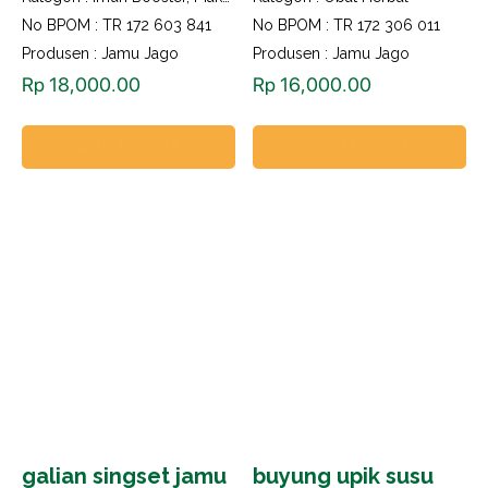
No BPOM : TR 172 603 841
No BPOM : TR 172 306 011
Produsen : Jamu Jago
Produsen : Jamu Jago
Rp
18,000.00
Rp
16,000.00
Add to cart
Add to cart
galian singset jamu
buyung upik susu