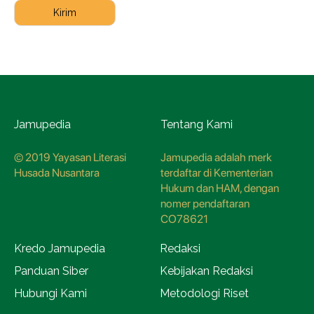
Kirim
Jamupedia
Tentang Kami
© 2019 Yayasan Literasi
Jamupedia adalah merk
Husada Nusantara
terdaftar di Kementerian
Hukum dan HAM, dengan
nomer pendaftaran
CO78621
Kredo Jamupedia
Redaksi
Panduan Siber
Kebijakan Redaksi
Hubungi Kami
Metodologi Riset