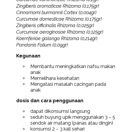
Zingiberis aromaticae Rhizoma (0,175gr)
Cinnamomi burmannii Cortex (0,004gr)
Curcumae domesticae Rhizoma (0,175gr)
Zingiberis officinalis Rhizoma (0,025gr)
Curcumae aeroginosae Rhizoma (0,125gr)
Kaemferiae galanga Rhizoma (0,214gr)
Pandanis Folium (0,09gr)
Kegunaan
Membantu meningkatkan nafsu makan
anak
Memelihara kesehatan
Mengatasi masalah cacingan pada
anak
dosis dan cara penggunaan
dapat dikonsumsi langsung
seduh buyung upik menggunakan 3 – 5
sendok air matang (panas atau dingin)
konsumsi 2 – 3 kali sehari