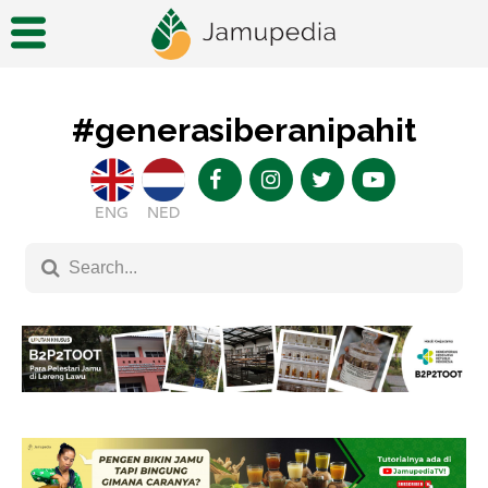
#generasiberanipahit
ENG
NED