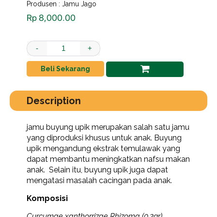
Produsen : Jamu Jago
Rp
8,000.00
buyung upik rasa mangga quantity
-
+
Beli Sekarang
Description
jamu buyung upik merupakan salah satu jamu
yang diproduksi khusus untuk anak. Buyung
upik mengandung ekstrak temulawak yang
dapat membantu meningkatkan nafsu makan
anak. Selain itu, buyung upik juga dapat
mengatasi masalah cacingan pada anak.
Komposisi
Curcumae xanthorrizae Rhizoma (0,2gr)