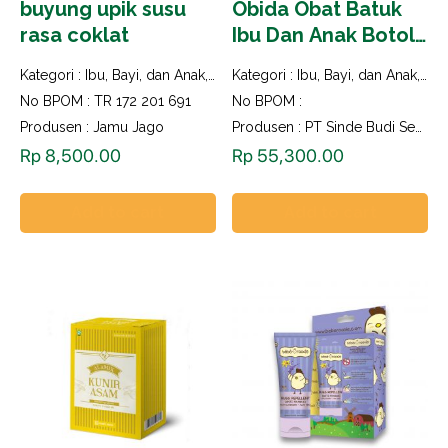
buyung upik susu
Obida Obat Batuk
rasa coklat
Ibu Dan Anak Botol
150ml
Kategori :
Ibu, Bayi, dan Anak
,
Imun Booster
Kategori :
Ibu, Bayi, dan Anak
,
Oba
No BPOM : TR 172 201 691
No BPOM :
Produsen : Jamu Jago
Produsen : PT Sinde Budi Sentosa
Rp
8,500.00
Rp
55,300.00
Add to cart
Add to cart