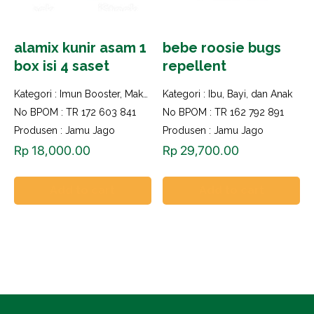
alamix kunir asam 1
bebe roosie bugs
box isi 4 saset
repellent
Kategori :
Imun Booster
,
Makanan dan Minuman Herbal
Kategori :
Ibu, Bayi, dan Anak
No BPOM : TR 172 603 841
No BPOM : TR 162 792 891
Produsen : Jamu Jago
Produsen : Jamu Jago
Rp
18,000.00
Rp
29,700.00
Add to cart
Add to cart