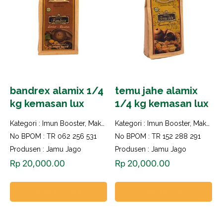
bandrex alamix 1/4
temu jahe alamix
kg kemasan lux
1/4 kg kemasan lux
Kategori :
Imun Booster
,
Makanan dan Minuman Herbal
Kategori :
Imun Booster
,
Makanan dan Minuman Herbal
No BPOM : TR 062 256 531
No BPOM : TR 152 288 291
Produsen : Jamu Jago
Produsen : Jamu Jago
Rp
20,000.00
Rp
20,000.00
Add to cart
Add to cart