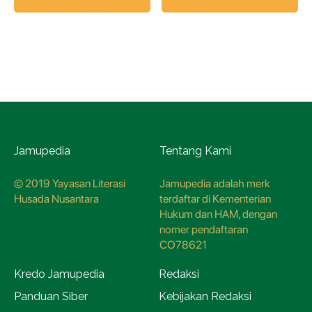
Jamupedia
Tentang Kami
© 2019 Yayasan Literasi
Jamupedia adalah merk
Husada Nusantara
terdaftar di Kementerian
Hukum dan HAM, dengan
nomer pendaftaran
CO78621
Kredo Jamupedia
Redaksi
Panduan Siber
Kebijakan Redaksi