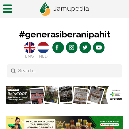
#generasiberanipahit
ENG
NED