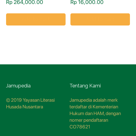
Rp
264,000.00
Rp
16,000.00
Add to cart
Add to cart
Jamupedia
Tentang Kami
© 2019 Yayasan Literasi
Jamupedia adalah merk
Husada Nusantara
terdaftar di Kementerian
Hukum dan HAM, dengan
nomer pendaftaran
CO78621