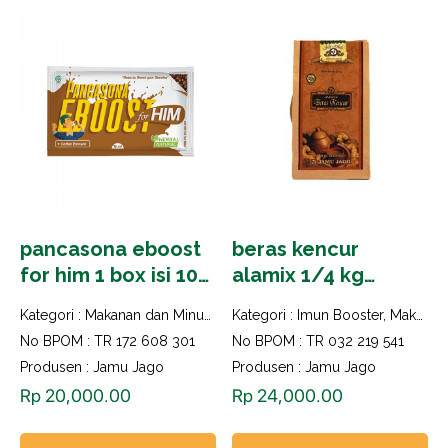
pancasona eboost
beras kencur
for him 1 box isi 10
alamix 1/4 kg
saset
kemasan lux
Kategori :
Makanan dan Minuman Herbal
Kategori :
Imun Booster
,
Makanan dan Minuman Herbal
No BPOM : TR 172 608 301
No BPOM : TR 032 219 541
Produsen : Jamu Jago
Produsen : Jamu Jago
Rp
20,000.00
Rp
24,000.00