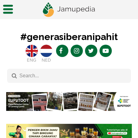
#generasiberanipahit
ENG
NED