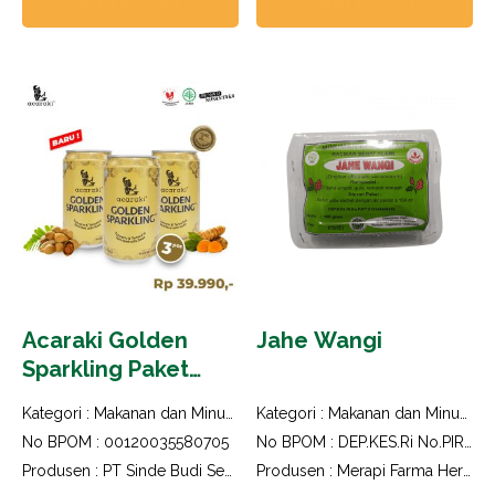
Add to cart
Add to cart
Acaraki Golden
Jahe Wangi
Sparkling Paket
Karton isi 24pcs
Kategori :
Makanan dan Minuman Herbal
Kategori :
Makanan dan Minuman Herbal
No BPOM : 00120035580705
No BPOM : DEP.KES.Ri No.PIRT 812340406113
Produsen : PT Sinde Budi Sentosa
Produsen : Merapi Farma Herbal