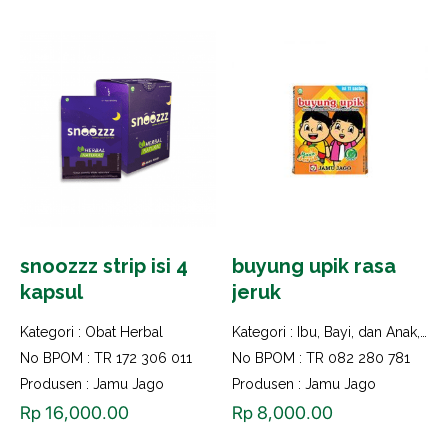
snoozzz strip isi 4
buyung upik rasa
kapsul
jeruk
Kategori :
Obat Herbal
Kategori :
Ibu, Bayi, dan Anak
,
Imu
No BPOM : TR 172 306 011
No BPOM : TR 082 280 781
Produsen : Jamu Jago
Produsen : Jamu Jago
Rp
16,000.00
Rp
8,000.00