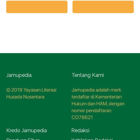
Add to cart
Add to cart
Jamupedia
Tentang Kami
© 2019 Yayasan Literasi
Jamupedia adalah merk
Husada Nusantara
terdaftar di Kementerian
Hukum dan HAM, dengan
nomer pendaftaran
CO78621
Kredo Jamupedia
Redaksi