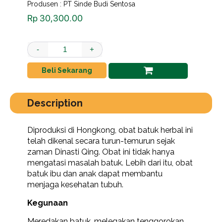
Produsen : PT Sinde Budi Sentosa
Rp
30,300.00
Obida Obat Batuk Ibu Dan Anak Botol 75ml quantity
-
+
Beli Sekarang
Description
Diproduksi di Hongkong, obat batuk herbal ini
telah dikenal secara turun-temurun sejak
zaman Dinasti Qing. Obat ini tidak hanya
mengatasi masalah batuk. Lebih dari itu, obat
batuk ibu dan anak dapat membantu
menjaga kesehatan tubuh.
Kegunaan
Meredakan batuk, melegakan tenggorokan,