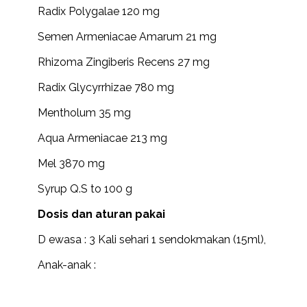
Radix Polygalae 120 mg
Semen Armeniacae Amarum 21 mg
Rhizoma Zingiberis Recens 27 mg
Radix Glycyrrhizae 780 mg
Mentholum 35 mg
Aqua Armeniacae 213 mg
Mel 3870 mg
Syrup Q.S to 100 g
Dosis dan aturan pakai
D ewasa : 3 Kali sehari 1 sendokmakan (15ml),
Anak-anak :