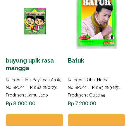
buyung upik rasa
Batuk
mangga
Kategori :
Ibu, Bayi, dan Anak
,
Imun Booster
Kategori :
Obat Herbal
No BPOM : TR 082 280 791
No BPOM : TR 083 289 851
Produsen : Jamu Jago
Produsen : Gujati 59
Rp
8,000.00
Rp
7,200.00
Add to cart
Add to cart