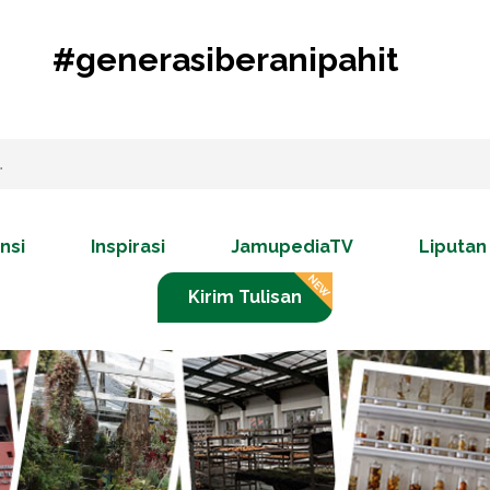
#generasiberanipahit
nsi
Inspirasi
JamupediaTV
Liputan
Kirim Tulisan