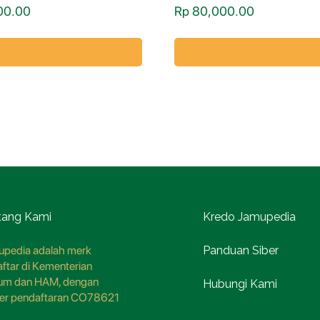
00.00
Rp
80,000.00
Add to cart
Add to cart
tang Kami
Kredo Jamupedia
pedia adalah merk
Panduan Siber
aftar di Kementerian
um dan HAM, dengan
Hubungi Kami
er pendaftaran CO78621