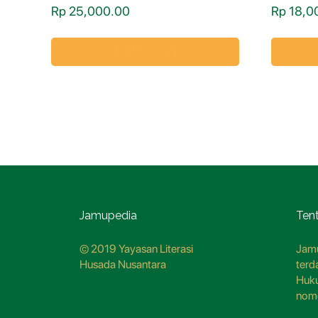
Rp
25,000.00
Rp
18,0
Add to cart
Jamupedia
Ten
© 2019 Yayasan Literasi
Jamu
Husada Nusantara
terd
Huk
nom