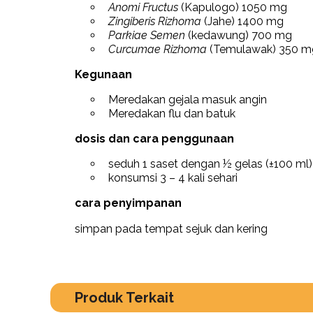
Anomi Fructus
(Kapulogo) 1050 mg
Zingiberis Rizhoma
(Jahe) 1400 mg
Parkiae Semen
(kedawung) 700 mg
Curcumae Rizhoma
(Temulawak) 350 m
Kegunaan
Meredakan gejala masuk angin
Meredakan flu dan batuk
dosis dan cara penggunaan
seduh 1 saset dengan ½ gelas (±100 ml)
konsumsi 3 – 4 kali sehari
cara penyimpanan
simpan pada tempat sejuk dan kering
Produk Terkait