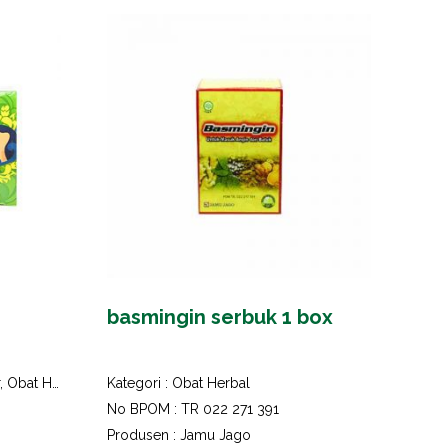
basmingin serbuk 1 box
r
,
Obat Herbal
,
Perawatan dan Kecantikan
Kategori :
Obat Herbal
No BPOM : TR 022 271 391
Produsen : Jamu Jago