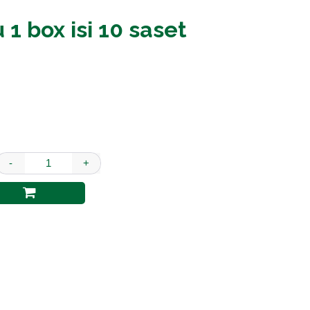
 1 box isi 10 saset
-
+
basmingin flu 1 box isi 10 saset quantity