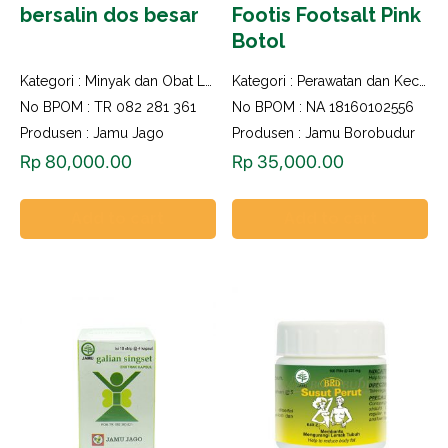
bersalin dos besar
Footis Footsalt Pink
Botol
Kategori :
Minyak dan Obat Luar
,
Obat Herbal
Kategori :
Perawatan dan Kecantikan
,
Perawatan dan Kecan
No BPOM : TR 082 281 361
No BPOM : NA 18160102556
Produsen : Jamu Jago
Produsen : Jamu Borobudur
Rp
80,000.00
Rp
35,000.00
Add to cart
Add to cart