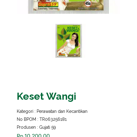
Keset Wangi
Kategori :
Perawatan dan Kecantikan
No BPOM : TR063256181
Produsen : Gujati 59
Rp
10,200.00