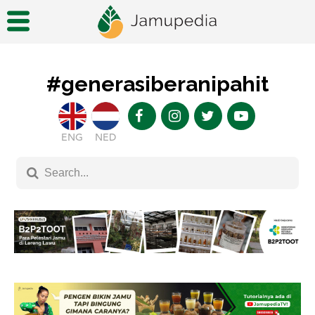
#generasiberanipahit
ENG
NED