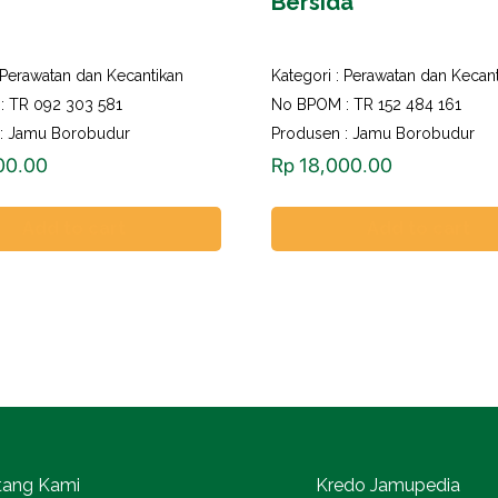
Bersida
Perawatan dan Kecantikan
Kategori :
Perawatan dan Kecant
: TR 092 303 581
No BPOM : TR 152 484 161
 : Jamu Borobudur
Produsen : Jamu Borobudur
00.00
Rp
18,000.00
Add to cart
Add to cart
tang Kami
Kredo Jamupedia