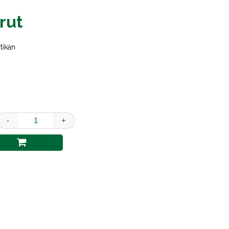
rut
tikan
-
+
Brd Susut Perut quantity