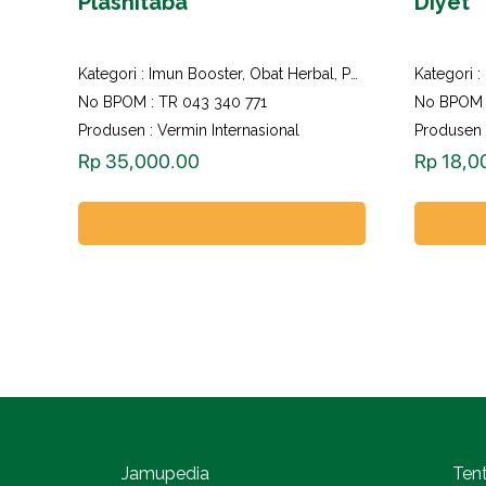
Plashitaba
Diyet
Kategori :
Imun Booster
,
Obat Herbal
,
Perawatan dan Kecantikan
Kategori :
No BPOM : TR 043 340 771
No BPOM 
Produsen : Vermin Internasional
Produsen
Rp
35,000.00
Rp
18,0
Add to cart
Jamupedia
Ten