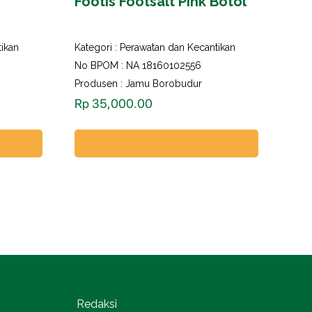
Footis Footsalt Pink Botol
ikan
Kategori :
Perawatan dan Kecantikan
No BPOM : NA 18160102556
Produsen : Jamu Borobudur
Rp
35,000.00
Add to cart
Redaksi