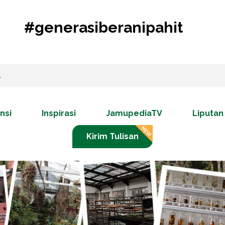
#generasiberanipahit
nsi
Inspirasi
JamupediaTV
Liputan
Kirim Tulisan