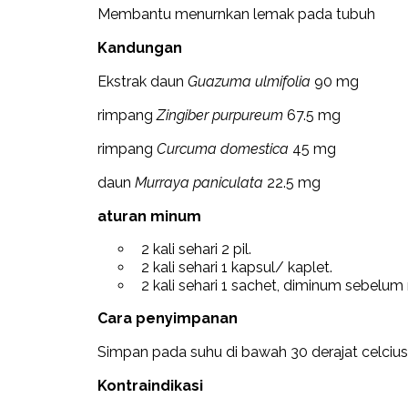
Membantu menurnkan lemak pada tubuh
Kandungan
Ekstrak daun
Guazuma ulmifolia
90 mg
rimpang
Zingiber purpureum
67.5 mg
rimpang
Curcuma domestica
45 mg
daun
Murraya paniculata
22.5 mg
aturan minum
2 kali sehari 2 pil.
2 kali sehari 1 kapsul/ kaplet.
2 kali sehari 1 sachet, diminum sebelu
Cara penyimpanan
Simpan pada suhu di bawah 30 derajat celcius
Kontraindikasi