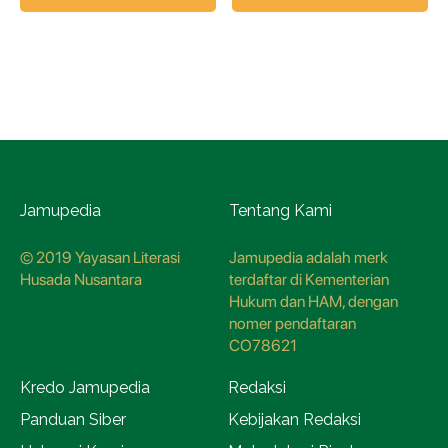
Jamupedia
Tentang Kami
© 2019 Yayasan Literasi
Jamupedia adalah merk
Husada Nusantara
terdaftar di Kementerian
Hukum dan HAM, dengan
nomer pendaftaran
CO78621
Kredo Jamupedia
Redaksi
Panduan Siber
Kebijakan Redaksi