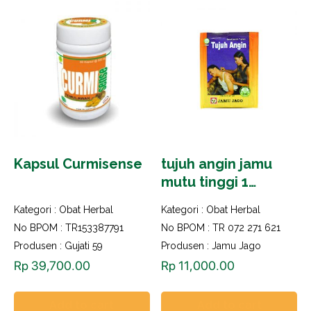
Kapsul Curmisense
tujuh angin jamu
mutu tinggi 1
bungkus isi 10 saset
Kategori :
Obat Herbal
Kategori :
Obat Herbal
No BPOM : TR153387791
No BPOM : TR 072 271 621
Produsen : Gujati 59
Produsen : Jamu Jago
Rp
39,700.00
Rp
11,000.00
Add to cart
Add to cart