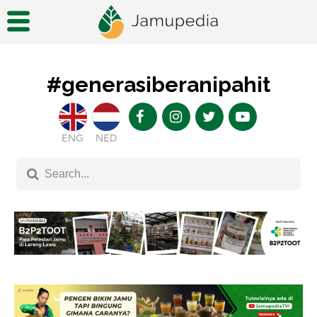
#generasiberanipahit
ENG
NED