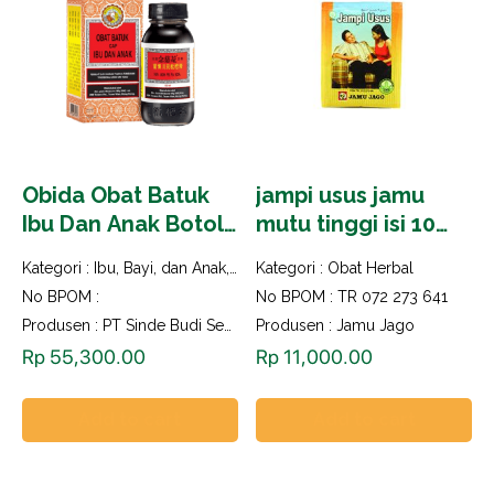
Obida Obat Batuk
jampi usus jamu
Ibu Dan Anak Botol
mutu tinggi isi 10
150ml
saset
Kategori :
Ibu, Bayi, dan Anak
,
Obat Herbal
Kategori :
Obat Herbal
No BPOM :
No BPOM : TR 072 273 641
Produsen : PT Sinde Budi Sentosa
Produsen : Jamu Jago
Rp
55,300.00
Rp
11,000.00
Add to cart
Add to cart