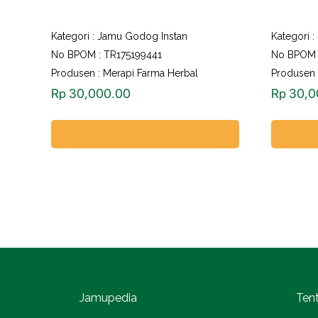
Kategori :
Jamu Godog Instan
Kategori :
No BPOM : TR175199441
No BPOM 
Produsen : Merapi Farma Herbal
Produsen 
Rp
30,000.00
Rp
30,0
Add to cart
Jamupedia
Ten