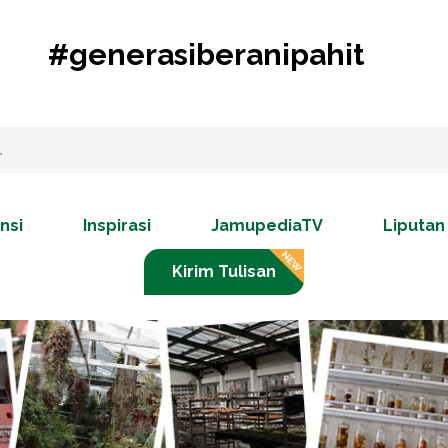
#generasiberanipahit
nsi
Inspirasi
JamupediaTV
Liputan
Kirim Tulisan