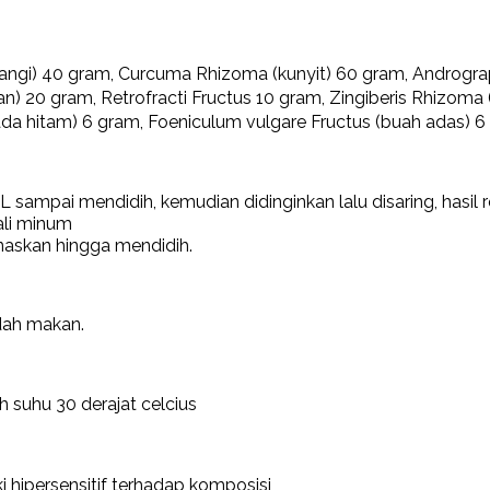
ngi) 40 gram, Curcuma Rhizoma (kunyit) 60 gram, Andrograp
n) 20 gram, Retrofracti Fructus 10 gram, Zingiberis Rhizoma 
(Lada hitam) 6 gram, Foeniculum vulgare Fructus (buah adas) 
sampai mendidih, kemudian didinginkan lalu disaring, hasil
ali minum
anaskan hingga mendidih.
udah makan.
 suhu 30 derajat celcius
 hipersensitif terhadap komposisi