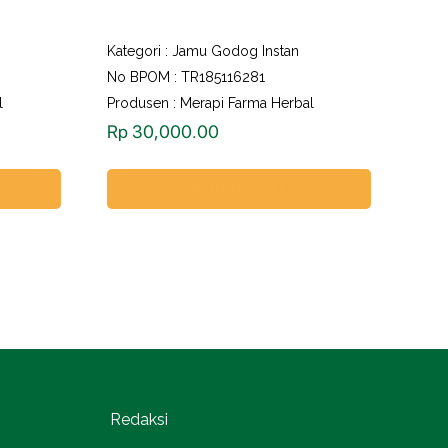
Kategori :
Jamu Godog Instan
No BPOM : TR185116281
l
Produsen : Merapi Farma Herbal
Rp
30,000.00
Add to cart
Redaksi