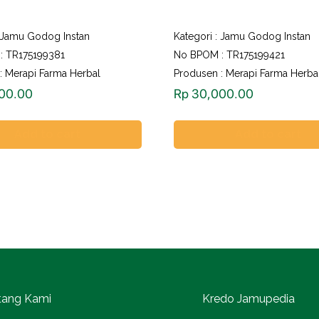
Jamu Godog Instan
Kategori :
Jamu Godog Instan
: TR175199381
No BPOM : TR175199421
: Merapi Farma Herbal
Produsen : Merapi Farma Herba
00.00
Rp
30,000.00
Add to cart
Add to cart
tang Kami
Kredo Jamupedia