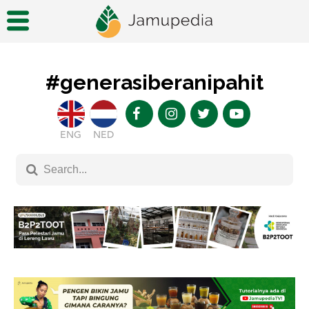
#generasiberanipahit
ENG
NED