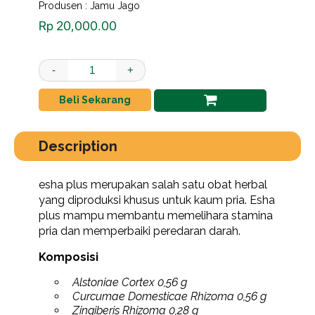
Produsen : Jamu Jago
Rp
20,000.00
esha jamu ultra halus 1 box quantity
-
+
Beli Sekarang
Description
esha plus merupakan salah satu obat herbal
yang diproduksi khusus untuk kaum pria. Esha
plus mampu membantu memelihara stamina
pria dan memperbaiki peredaran darah.
Komposisi
Alstoniae Cortex 0,56 g
Curcumae Domesticae Rhizoma 0,56 g
Zingiberis Rhizoma 0,28 g