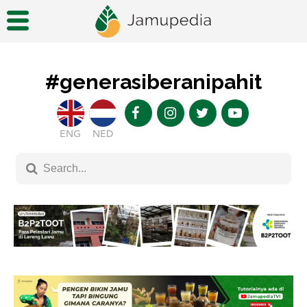
#generasiberanipahit
ENG
NED