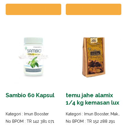
Add to cart
Add to cart
Sambio 60 Kapsul
temu jahe alamix
1/4 kg kemasan lux
Kategori :
Imun Booster
Kategori :
Imun Booster
,
Makanan dan Minuman Herbal
No BPOM : TR 142 381 071
No BPOM : TR 152 288 291