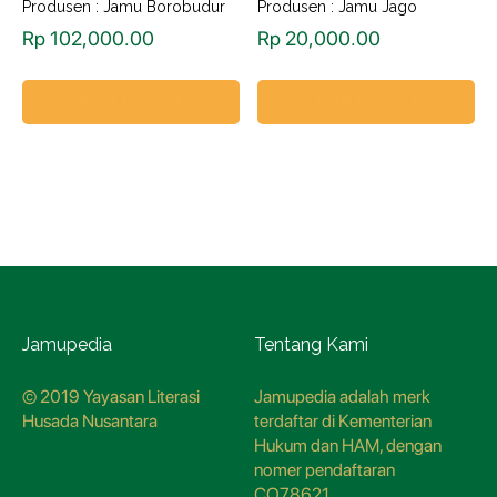
Produsen : Jamu Borobudur
Produsen : Jamu Jago
Rp
102,000.00
Rp
20,000.00
Add to cart
Add to cart
Jamupedia
Tentang Kami
© 2019 Yayasan Literasi
Jamupedia adalah merk
Husada Nusantara
terdaftar di Kementerian
Hukum dan HAM, dengan
nomer pendaftaran
CO78621