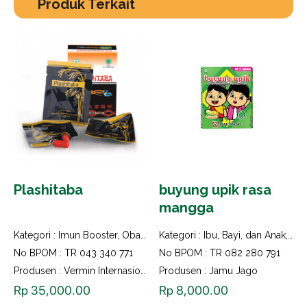
Produk Terkait
Plashitaba
buyung upik rasa
mangga
Kategori :
Imun Booster
,
Obat Herbal
Kategori :
,
Perawatan dan Kecantikan
Ibu, Bayi, dan Anak
,
Imu
No BPOM : TR 043 340 771
No BPOM : TR 082 280 791
Produsen : Vermin Internasional
Produsen : Jamu Jago
Rp
35,000.00
Rp
8,000.00