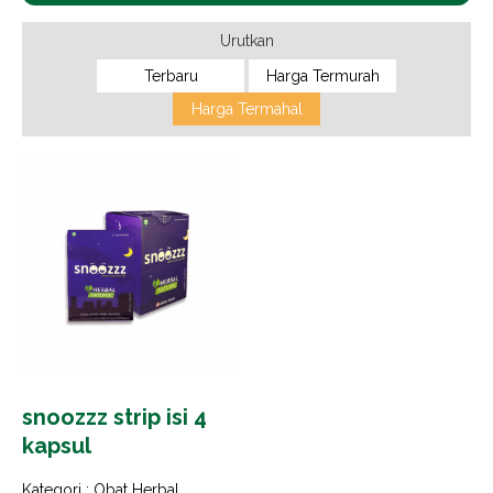
Urutkan
Terbaru
Harga Termurah
Harga Termahal
snoozzz strip isi 4
kapsul
Kategori :
Obat Herbal