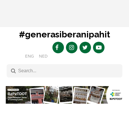
#generasiberanipahit
ENG
NED