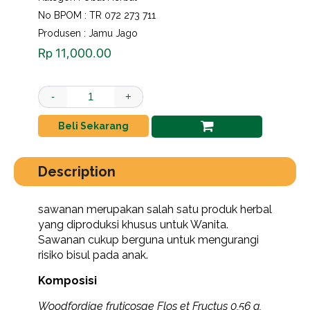
No BPOM : TR 072 273 711
Produsen : Jamu Jago
Rp
11,000.00
sawanan jamu mutu tinggi 1 bungkus isi 10 saset quantity
-
+
Beli Sekarang
Description
sawanan merupakan salah satu produk herbal
yang diproduksi khusus untuk Wanita.
Sawanan cukup berguna untuk mengurangi
risiko bisul pada anak.
Komposisi
Woodfordiae fruticosae Flos et Fructus 0,56 g,