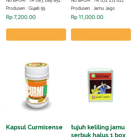
No BPOM : TR 083 289 851
No BPOM : TR 072 271 621
Produsen : Gujati 59
Produsen : Jamu Jago
Rp
7,200.00
Rp
11,000.00
Add to cart
Add to cart
Kapsul Curmisense
tujuh keliling jamu
serbuk halus 1 box