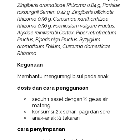
Zingiberis aromaticae Rhizoma 0,84 g, Parkiae
roxburghii Semen 0,42 g, Zingiberis officinale
Rhizoma 0,56 g, Curcumae xanthorrhizae
Rhizoma 0,56 g, Foeniculum vulgare Fructus,
Alyxiae reinwardtii Cortex, Piper retrofractum
Fructus, Piperis nigri Fructus. Syzygium
aromaticum Folium, Curcuma domesticae
Rhizoma
Kegunaan
Membantu mengurangi bisul pada anak
dosis dan cara penggunaan
seduh 1 saset dengan ½ gelas air
matang
konsumsi 2 x sehari, pagi dan sore
anak-anak ½ takaran
cara penyimpanan