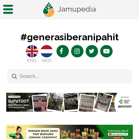
#generasiberanipahit
ENG
NED