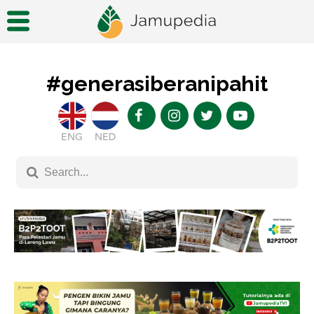
#generasiberanipahit
ENG
NED