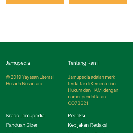
Jamupedia
Tentang Kami
© 2019 Yayasan Literasi
Jamupedia adalah merk
Husada Nusantara
terdaftar di Kementerian
Hukum dan HAM, dengan
nomer pendaftaran
CO78621
Kredo Jamupedia
Redaksi
Panduan Siber
Kebijakan Redaksi