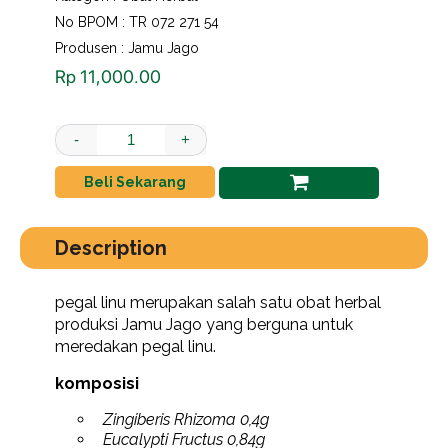
No BPOM : TR 072 271 54
Produsen : Jamu Jago
Rp
11,000.00
pegal linu jamu mutu tinggi 1 box isi 10 saset quantity
-
+
Beli Sekarang
Description
pegal linu merupakan salah satu obat herbal
produksi Jamu Jago yang berguna untuk
meredakan pegal linu.
komposisi
Zingiberis Rhizoma 0,4g
Eucalypti Fructus 0,84g