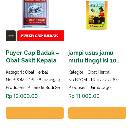
Puyer Cap Badak –
jampi usus jamu
Obat Sakit Kepala
mutu tinggi isi 10
saset
Kategori :
Obat Herbal
Kategori :
Obat Herbal
No BPOM : DBL 1820401523A1
No BPOM : TR 072 273 641
Produsen : PT Sinde Budi Sentosa
Produsen : Jamu Jago
Rp
12,000.00
Rp
11,000.00
Add to cart
Add to cart