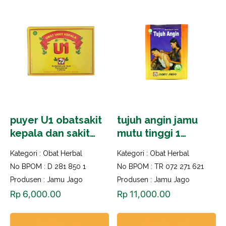
puyer U1 obatsakit
tujuh angin jamu
kepala dan sakit
mutu tinggi 1
gigi 1 renteng isi 10
bungkus isi 10 saset
Kategori :
Obat Herbal
Kategori :
Obat Herbal
saset
No BPOM : D 281 850 1
No BPOM : TR 072 271 621
Produsen : Jamu Jago
Produsen : Jamu Jago
Rp
6,000.00
Rp
11,000.00
Add to cart
Add to cart