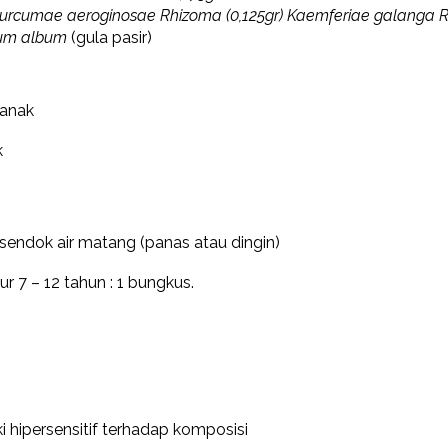
gr) Curcumae aeroginosae Rhizoma (0,125gr) Kaemferiae galanga R
um album
(gula pasir)
anak
k
endok air matang (panas atau dingin)
r 7 – 12 tahun : 1 bungkus.
 hipersensitif terhadap komposisi