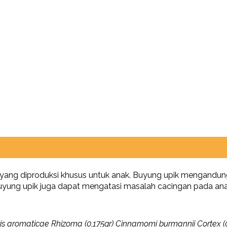
 yang diproduksi khusus untuk anak. Buyung upik mengand
buyung upik juga dapat mengatasi masalah cacingan pada ana
ris aromaticae Rhizoma (0,175gr) Cinnamomi burmannii Cortex