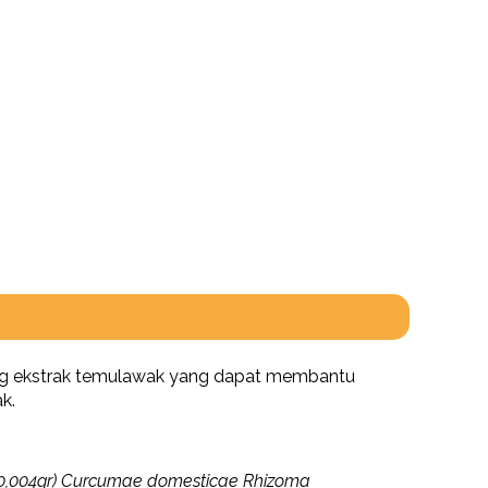
ung ekstrak temulawak yang dapat membantu
k.
 (0,004gr) Curcumae domesticae Rhizoma