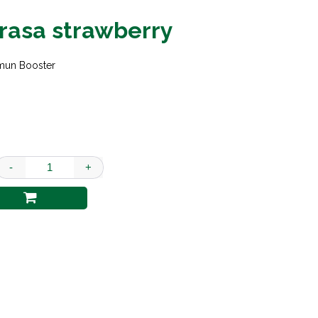
rasa strawberry
mun Booster
-
+
buyung upik rasa strawberry quantity