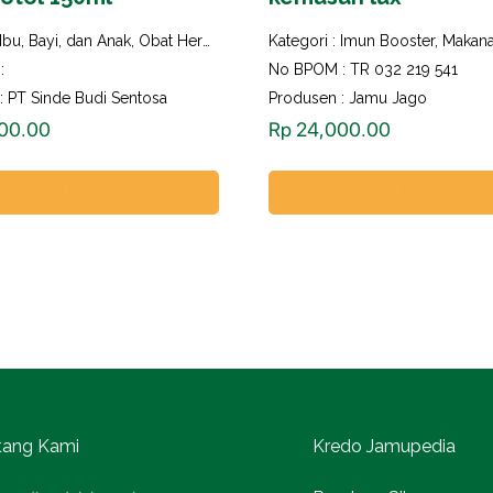
Ibu, Bayi, dan Anak
,
Obat Herbal
Kategori :
Imun Booster
,
Makanan dan M
:
No BPOM : TR 032 219 541
: PT Sinde Budi Sentosa
Produsen : Jamu Jago
00.00
Rp
24,000.00
Add to cart
Add to cart
tang Kami
Kredo Jamupedia