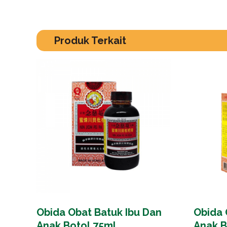
Produk Terkait
Obida Obat Batuk Ibu Dan
Obida 
Anak Botol 75ml
Anak B