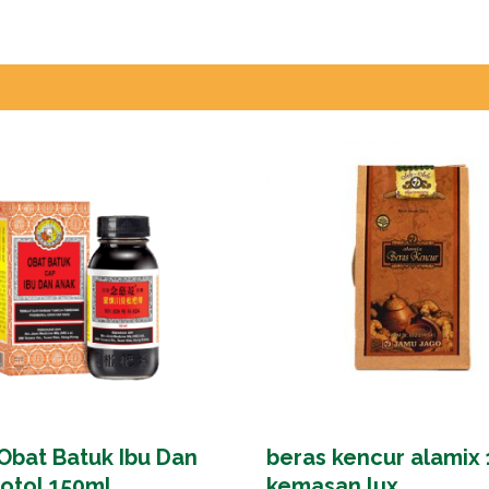
Obat Batuk Ibu Dan
beras kencur alamix 
otol 150ml
kemasan lux