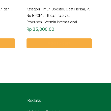
inuman Herbal
Kategori :
Imun Booster
,
Obat Herbal
,
Perawatan dan Kecantikan
No BPOM : TR 043 340 771
Produsen : Vermin Internasional
Rp
35,000.00
Add to cart
Redaksi