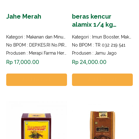
Jahe Merah
beras kencur
alamix 1/4 kg
kemasan lux
Kategori :
Makanan dan Minuman Herbal
Kategori :
Imun Booster
,
Makanan dan Minuman Herbal
No BPOM : DEP.KES.RI No.PIRT 812340404113
No BPOM : TR 032 219 541
Produsen : Merapi Farma Herbal
Produsen : Jamu Jago
Rp
17,000.00
Rp
24,000.00
Add to cart
Add to cart