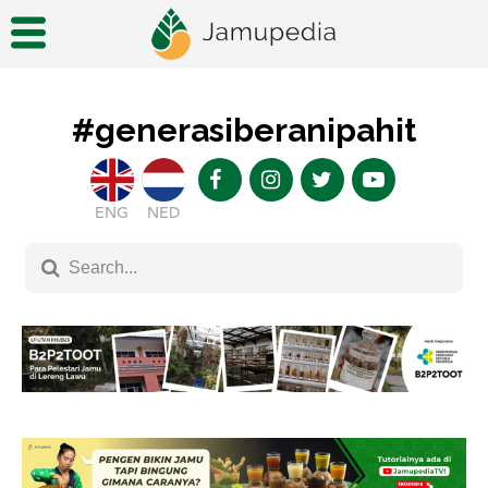
#generasiberanipahit
ENG
NED