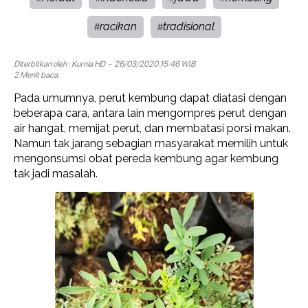
racikan
tradisional
#
#
Diterbitkan oleh :
Kurnia HD
- 26/03/2020 15:46 WIB
2 Menit baca.
Pada umumnya, perut kembung dapat diatasi dengan
beberapa cara, antara lain mengompres perut dengan
air hangat, memijat perut, dan membatasi porsi makan.
Namun tak jarang sebagian masyarakat memilih untuk
mengonsumsi obat pereda kembung agar kembung
tak jadi masalah.