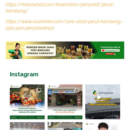
https://hellosehat.com/kesehatan/penyakit/perut-
kembung/
https://www.alodokter.com/cara-atasi-perut-kembung-
apa-pun-penyebabnya
Instagram