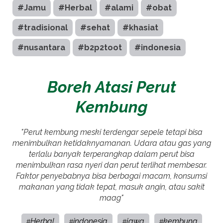
#Jamu
#Herbal
#alami
#obat
#tradisional
#sehat
#khasiat
#nusantara
#b2p2toot
#indonesia
Boreh Atasi Perut
Kembung
"Perut kembung meski terdengar sepele tetapi bisa
menimbulkan ketidaknyamanan. Udara atau gas yang
terlalu banyak terperangkap dalam perut bisa
menimbulkan rasa nyeri dan perut terlihat membesar.
Faktor penyebabnya bisa berbagai macam, konsumsi
makanan yang tidak tepat, masuk angin, atau sakit
maag"
Herbal
indonesia
jawa
kembung
#
#
#
#