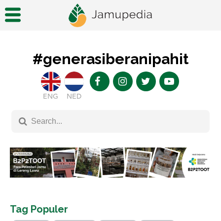
#generasiberanipahit
ENG
NED
Tag Populer